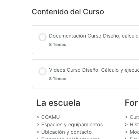
Contenido del Curso
Documentación Curso Diseño, calculo y
8 Temas
Lección Contenido
Vídeos Curso Diseño, Cálculo y ejecuc
8 Temas
1. Clase 24 de enero de 2024
Lección Contenido
La escuela
Fo
2. Clase 31 de enero de 2024
> COAMU
> Cur
1_Vídeo clase 24 de enero de 2024.
> Espacios y equipamientos
> His
3. Clase 8 de febrero de 2024
> Ubicación y contacto
> Mod