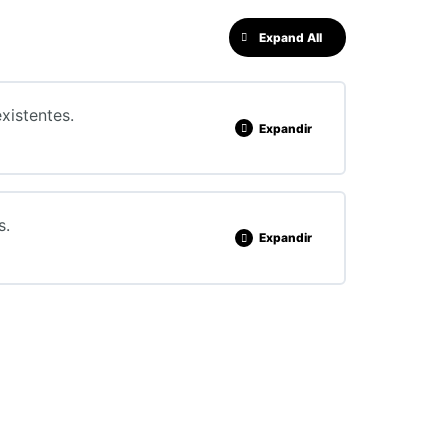
Expand All
xistentes.
Expandir
0% COMPLETADO
0/8 Pasos
s.
Expandir
0% COMPLETADO
0/8 Pasos