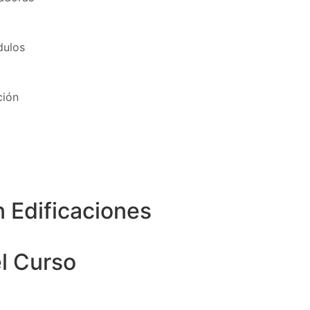
dulos
ción
n Edificaciones
l Curso