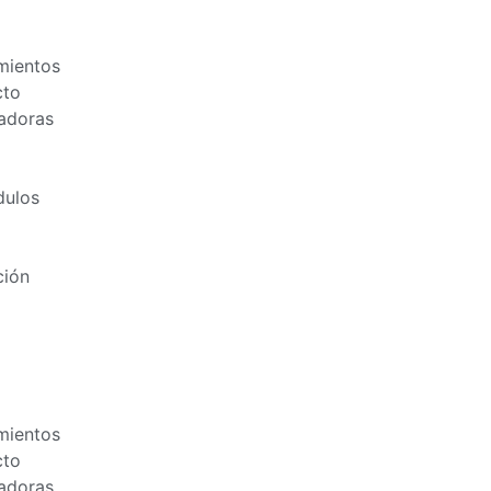
mientos
cto
adoras
dulos
ción
mientos
cto
adoras