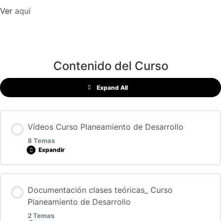
Ver
aquí
Contenido del Curso
Expand All
Vídeos Curso Planeamiento de Desarrollo
8 Temas
Expandir
Lección Contenido
Documentación clases teóricas_ Curso
0% COMPLETADO
0/8 Pasos
Planeamiento de Desarrollo
2 Temas