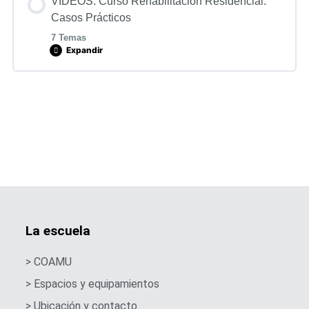
VÍDEOS. Curso Rehabilitación Residencial:
Casos Prácticos
7 Temas
Expandir
Lección Contenido
0% COMPLETADO
0/7 Pasos
Vídeo clase 6 de mayo de 2025. Primera parte.
Vídeo clase 6 de mayo de 2025. Segunda parte
La escuela
Vídeo clase 13 de mayo de 2025. Primera parte
> COAMU
> Espacios y equipamientos
Vídeo clase 13 de mayo de 2025. Segunda parte
> Ubicación y contacto