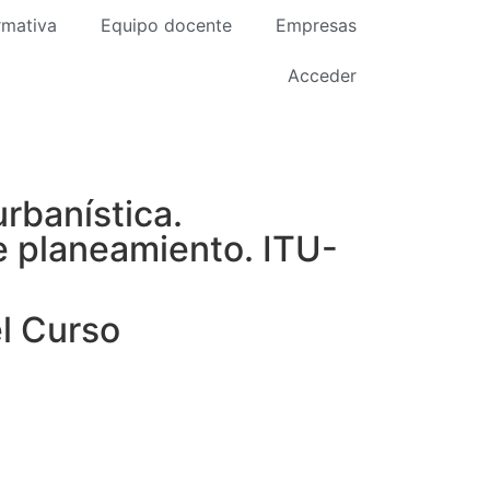
rmativa
Equipo docente
Empresas
Acceder
urbanística.
e planeamiento. ITU-
l Curso