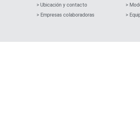
> Ubicación y contacto
> Mod
> Empresas colaboradoras
> Equ