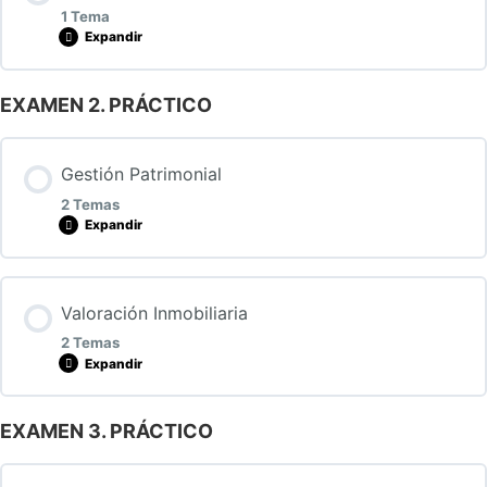
1 Tema
Expandir
EXAMEN 2. PRÁCTICO
Lección Contenido
0% COMPLETADO
0/1 Pasos
Gestión Patrimonial
2 Temas
Bloque I. Derecho constitucional, de la Unión Europea,
Expandir
Civil, Mercantil y Administrativo
Lección Contenido
Valoración Inmobiliaria
0% COMPLETADO
0/2 Pasos
2 Temas
Expandir
Contenido
EXAMEN 3. PRÁCTICO
Lección Contenido
0% COMPLETADO
0/2 Pasos
Documentación de apoyo